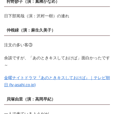
狩野妙子
（演：
凰稀かなめ
）
日下部篤哉（演：沢村一樹）の連れ
仲根緑
（演：
麻生久美子
）
注文の多い客③
余談ですが、「あのときキスしておけば」面白かったです
～
金曜ナイトドラマ『あのときキスしておけば』｜テレビ朝
日 (tv-asahi.co.jp)
貝塚由里
（演：
高岡早紀
）
一人で来ているようだが。。