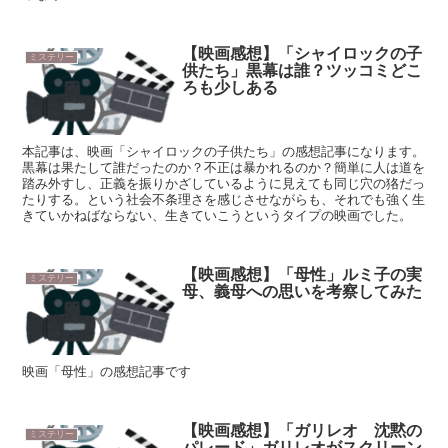
【映画感想】「シャイロックの子
ミステリー
供たち」黒幕は誰？ツッコミどこ
ろも少しある
本記事は、映画「シャイロックの子供たち」の感想記事になります。
黒幕は果たして誰だったのか？不正は暴かれるのか？簡単に人は道を
踏み外すし、正義を振りかざしているように見えても同じ穴の狢だっ
たりする。という社会不条理さを感じさせながらも、それでも強く生
きていかねばならない、生きていこうというタイプの映画でした。
【映画感想】「母性」ルミ子の実
ミステリー
母、義母への思いを考察してみた
映画「母性」の感想記事です
【映画感想】「ガリレオ 沈黙の
ミステリー
パレード」ガリレオがスクリーン