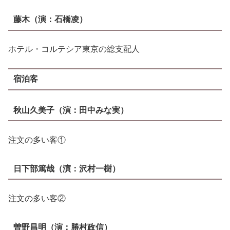
藤木
（演：
石橋凌
）
ホテル・コルテシア東京の総支配人
宿泊客
秋山久美子
（演：
田中みな実
）
注文の多い客①
日下部篤哉
（演：
沢村一樹
）
注文の多い客②
曽野昌明
（演：
勝村政信
）