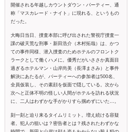
開催される年越しカウントダウン・パーティー、通
称「マスカレード・ナイト」に現れる、というもの
だった。
大晦日当日、捜査本部に呼び出された警視庁捜査一
課の破天荒な刑事・新田浩介（木村拓哉）は、かつ
ての事件同様、潜入捜査のためホテルのフロントク
ラークとして働くハメに。優秀だがいささか真面目
過ぎるホテルマン・山岸尚美（長澤まさみ）と事件
解決にあたるが、パーティーへの参加者は500名、
全員仮装し、その素顔を仮面で隠している。次から
次へと正体不明の怪しい人間がホテルを訪れる状況
に、二人はわずかな手がかりすら掴めずにいた…。
刻一刻と迫り来るタイムリミット。増え続ける容疑
者。犯人の狙いは？密告者とは？残されたわずかな
時間で、新田と山岸は顔も姿もわからない殺人犯の