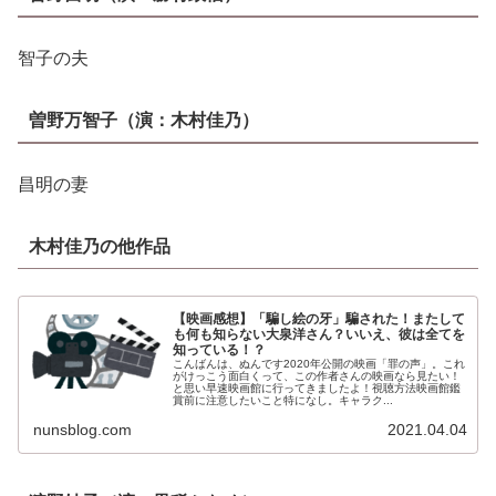
智子の夫
曽野万智子
（演：
木村佳乃
）
昌明の妻
木村佳乃
の他作品
【映画感想】「騙し絵の牙」騙された！またして
も何も知らない大泉洋さん？いいえ、彼は全てを
知っている！？
こんばんは、ぬんです2020年公開の映画「罪の声」。これ
がけっこう面白くって、この作者さんの映画なら見たい！
と思い早速映画館に行ってきましたよ！視聴方法映画館鑑
賞前に注意したいこと特になし。キャラク...
nunsblog.com
2021.04.04