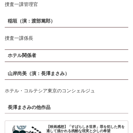
捜査一課管理官
稲垣
（演：
渡部篤郎
）
捜査一課係長
ホテル関係者
山岸尚美
（演：
長澤まさみ
）
ホテル・コルテシア東京のコンシェルジュ
長澤まさみ
の他作品
【映画感想】「すばらしき世界」罪を犯した男を
通して描かれる残酷な現実と少しの希望