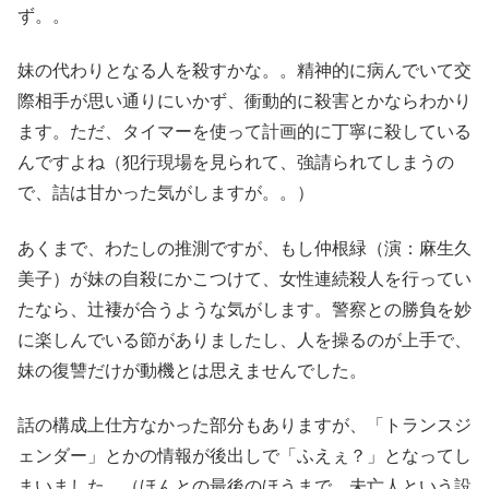
ず。。
妹の代わりとなる人を殺すかな。。精神的に病んでいて交
際相手が思い通りにいかず、衝動的に殺害とかならわかり
ます。ただ、タイマーを使って計画的に丁寧に殺している
んですよね（犯行現場を見られて、強請られてしまうの
で、詰は甘かった気がしますが。。）
あくまで、わたしの推測ですが、もし仲根緑（演：麻生久
美子）が妹の自殺にかこつけて、女性連続殺人を行ってい
たなら、辻褄が合うような気がします。警察との勝負を妙
に楽しんでいる節がありましたし、人を操るのが上手で、
妹の復讐だけが動機とは思えませんでした。
話の構成上仕方なかった部分もありますが、「トランスジ
ェンダー」とかの情報が後出しで「ふえぇ？」となってし
まいました。（ほんとの最後のほうまで、未亡人という設