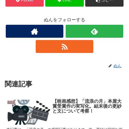
Pocket
LINE
コピー
ぬんをフォローする
ぬん
関連記事
【映画感想】「流浪の月」本屋大
邦画
賞受賞作の実写化。結末後の更紗
と文について考察！