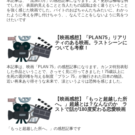
本記事は、「流浪の月」の感想記事になります。文・更紗は極端な例
でしたが、表面的見えることと当人たちの認識は全く違うということ
を強く感じた映画でした。バイトのおばちゃんたちみたいに、わかっ
たように考えを押し付けちゃう、、なんてことをしないように気をつ
けたいです
【映画感想】「PLAN75」リアリ
邦画
ティのある映画。ラストシーンに
ついても考察！
本記事は、映画「PLAN 75」の感想記事になります。カンヌ特別表彰
した作品ということで、さっそく見に行ってきました！75歳以上に
生死の選択権を与える制度「プラン 75」が施行された日本の物語。
近い将来あり得そうな未来で、涙というよりは恐怖を感じました。
【映画感想】「もっと超越した所
邦画
へ。」超越とは？なんなのか ラ
ストで話が180度変わる恋愛映画
「もっと超越した所へ。」の感想記事です