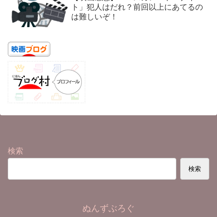
ト」犯人はだれ？前回以上にあてるの
は難しいぞ！
検索
検索
ぬんずぶろぐ