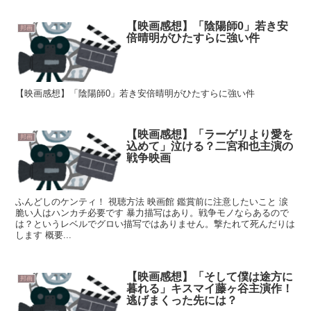
【映画感想】「陰陽師0」若き安
邦画
倍晴明がひたすらに強い件
【映画感想】「陰陽師0」若き安倍晴明がひたすらに強い件
【映画感想】「ラーゲリより愛を
邦画
込めて」泣ける？二宮和也主演の
戦争映画
ふんどしのケンティ！ 視聴方法 映画館 鑑賞前に注意したいこと 涙
脆い人はハンカチ必要です 暴力描写はあり。戦争モノならあるので
は？というレベルでグロい描写ではありません。撃たれて死んだりは
します 概要...
【映画感想】「そして僕は途方に
邦画
暮れる」キスマイ藤ヶ谷主演作！
逃げまくった先には？