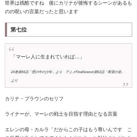
世界は残酷ですね 後にカリナが後悔するシーンがあるも
のの呪いの言葉だったと思います
第七位
「マーレ人に生まれていれば…」
24巻第94話「壁の中の少年」より アニメFinalSeason第62話「希望の扉」
より
カリナ・ブラウンのセリフ
ライナーが、マーレの戦士を目指す理由となる言葉
エレンの母・カルラ「だからこの子はもう尊いんです こ