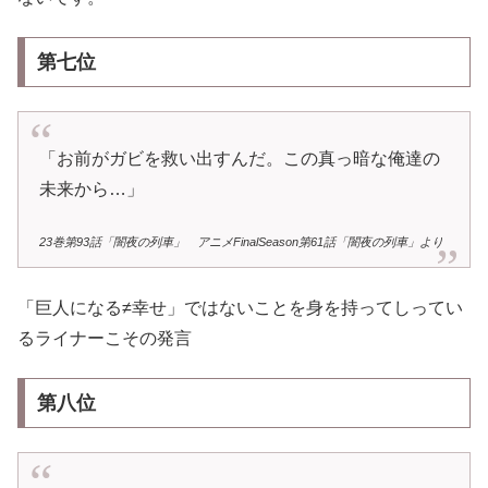
第七位
「お前がガビを救い出すんだ。この真っ暗な俺達の
未来から…」
23巻第93話「闇夜の列車」 アニメFinalSeason第61話「闇夜の列車」より
「巨人になる≠幸せ」ではないことを身を持ってしってい
るライナーこその発言
第八位