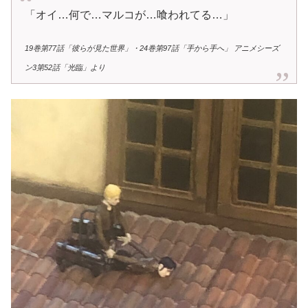
「オイ…何で…マルコが…喰われてる…」
19巻第77話「彼らが見た世界」・24巻第97話「手から手へ」 アニメシーズ
ン3第52話「光臨」より