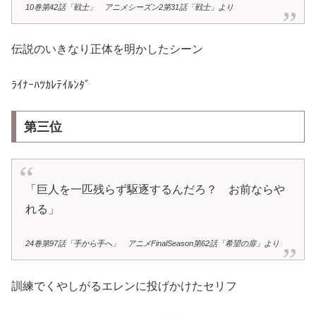
10巻第42話「戦士」 アニメシーズン2第31話「戦士」より
伝説のいきなり正体を明かしたシーン
ﾗｲﾅｰﾊﾂｶﾚﾃｲﾙﾝﾀﾞ
第三位
「巨人を一匹残らず駆逐するんだろ？ お前ならや
れる」
24巻第97話「手から手へ」 アニメFinalSeason第62話「希望の扉」より
訓練でくやしがるエレンに投げかけたセリフ