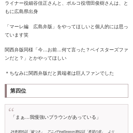
ライナー役細谷佳正さんと、ポルコ役増田俊樹さんは、と
もに広島県出身
「マーレ編 広島弁版」をやってほしいと個人的には思っ
ています笑
関西弁版同様「今…お前…何て言った？ベイスターズファ
ンだと？」とかやってほしい
＊ちなみに関西弁版だと異端者は巨人ファンでした
第四位
「まぁ…我慢強いブラウンがあっている」
24巻第95話「嘘つき」 アニメFinalSeason第62話「希望の扉」 より