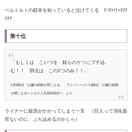
ベルトルトの顛末を知っていると泣けてくる ｱﾆ!!ﾗｲﾅｧｱｱｱ
ｱｱｱ
第十位
「もしくは こいつを 奴らのケツにブチ込
む！！ 弱点は この2つのみ！！」
2巻第9話「心臓の鼓動が聞こえる」 アニメシーズン1第8話「心臓の鼓動
が聞こえるートロスト区攻防戦④ー」より
ライナーに疑惑がかかってしまう一言 （巨人って消化器
官ないのに、ぶち込めるのかしら）