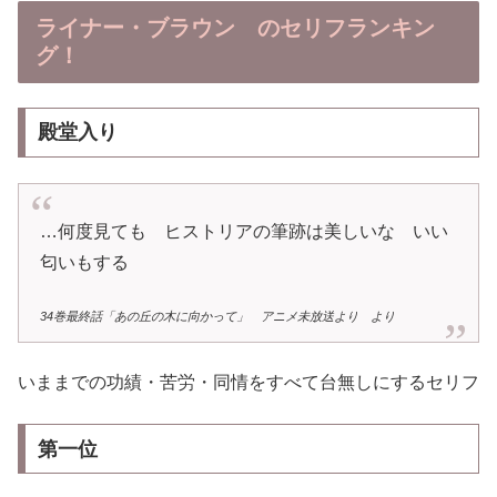
ライナー・ブラウン のセリフランキン
グ！
殿堂入り
…何度見ても ヒストリアの筆跡は美しいな いい
匂いもする
34巻最終話「あの丘の木に向かって」 アニメ未放送より より
いままでの功績・苦労・同情をすべて台無しにするセリフ
第一位