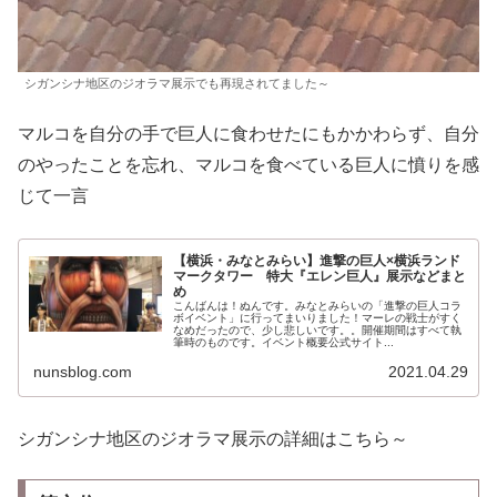
シガンシナ地区のジオラマ展示でも再現されてました～
マルコを自分の手で巨人に食わせたにもかかわらず、自分
のやったことを忘れ、マルコを食べている巨人に憤りを感
じて一言
【横浜・みなとみらい】進撃の巨人×横浜ランド
マークタワー 特大『エレン巨人』展示などまと
め
こんばんは！ぬんです。みなとみらいの「進撃の巨人コラ
ボイベント」に行ってまいりました！マーレの戦士がすく
なめだったので、少し悲しいです。。開催期間はすべて執
筆時のものです。イベント概要公式サイト...
nunsblog.com
2021.04.29
シガンシナ地区のジオラマ展示の詳細はこちら～