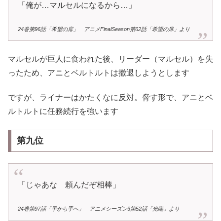
「俺が…マルセルになるから…」
24巻第96話「希望の扉」 アニメFinalSeason第62話「希望の扉」より
マルセルが巨人に食われた後、リーダー（マルセル）を失
ったため、アニとベルトルトは撤退しようとします
ですが、ライナーはかたくなに反対。脅す形で、アニとベ
ルトルトに任務続行を強います
第九位
「じゃあな 頼んだぞ相棒」
24巻第97話「手から手へ」 アニメシーズン3第52話「光臨」より