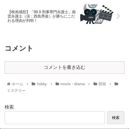
【映画感想】「99.9 刑事専門弁護士」南
雲弁護士（演：西島秀俊）が勝ちにこだ
わる理由が判明！
コメント
コメントを書き込む
ホーム
hobby
movie・drama
邦画
ミステリー
検索
検索