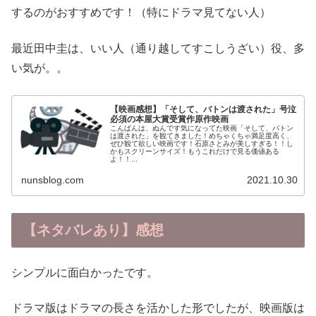
するのがおすすめです！（特にドラマ見てない人）
最近田中圭は、いい人（通り越してすこしうざい）役、多
い気が。。
【映画感想】「そして、バトンは渡された」号泣
必須の本屋大賞受賞作原作映画
こんばんは、ぬんです気になってた映画「そして、バトン
は渡された」を観てきました！めちゃくちゃ満足度高く、
ぜひ観て欲しい映画です！石原さとみが美しすぎる！！し
かもスクリーンサイズ！もうこれだけで見る価値ある
よ！！...
nunsblog.com
2021.10.30
【ネタバレあり】感想
シンプルに面白かったです。
ドラマ版はドラマの長さを活かした形でしたが、映画版は