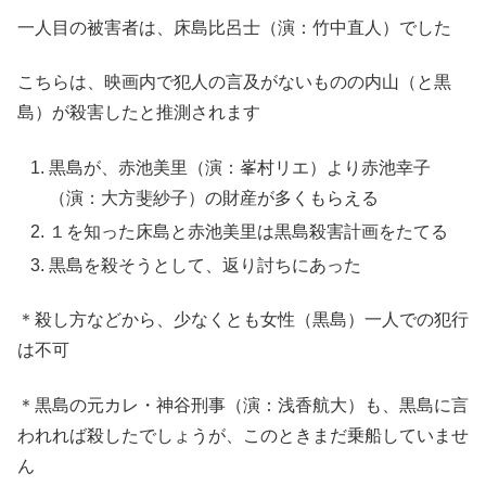
一人目の被害者は、床島比呂士（演：竹中直人）でした
こちらは、映画内で犯人の言及がないものの内山（と黒
島）が殺害したと推測されます
黒島が、赤池美里（演：峯村リエ）より赤池幸子
（演：大方斐紗子）の財産が多くもらえる
１を知った床島と赤池美里は黒島殺害計画をたてる
黒島を殺そうとして、返り討ちにあった
＊殺し方などから、少なくとも女性（黒島）一人での犯行
は不可
＊黒島の元カレ・神谷刑事（演：浅香航大）も、黒島に言
われれば殺したでしょうが、このときまだ乗船していませ
ん