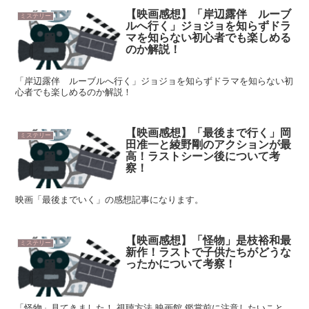
【映画感想】「岸辺露伴 ルーブ
ミステリー
ルへ行く」ジョジョを知らずドラ
マを知らない初心者でも楽しめる
のか解説！
「岸辺露伴 ルーブルへ行く」ジョジョを知らずドラマを知らない初
心者でも楽しめるのか解説！
【映画感想】「最後まで行く」岡
ミステリー
田准一と綾野剛のアクションが最
高！ラストシーン後について考
察！
映画「最後までいく」の感想記事になります。
【映画感想】「怪物」是枝裕和最
ミステリー
新作！ラストで子供たちがどうな
ったかについて考察！
「怪物」見てきました！ 視聴方法 映画館 鑑賞前に注意したいこと