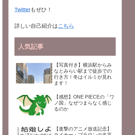
Twitter
もぜひ！
詳しい自己紹介は
こちら
人気記事
【写真付き】横浜駅からみ
なとみらい駅まで徒歩での
行き方！冬はイルミが見れ
ます！
【感想】ONE PIECEの「ワ
ノ国」なぜつまらなく感じ
るのか
【進撃のアニメ放送記念】
ライナー・ブラウンの名言