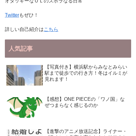
オタッキーなＯＬのズボラなる日常
Twitter
もぜひ！
詳しい自己紹介は
こちら
人気記事
【写真付き】横浜駅からみなとみらい
駅まで徒歩での行き方！冬はイルミが
見れます！
【感想】ONE PIECEの「ワノ国」な
ぜつまらなく感じるのか
【進撃のアニメ放送記念】ライナー・