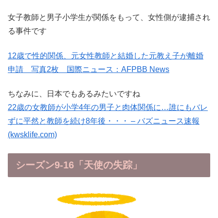
女子教師と男子小学生が関係をもって、女性側が逮捕され
る事件です
12歳で性的関係、元女性教師と結婚した元教え子が離婚
申請 写真2枚 国際ニュース：AFPBB News
ちなみに、日本でもあるみたいですね
22歳の女教師が小学4年の男子と肉体関係に…誰にもバレ
ずに平然と教師を続け8年後・・・ – バズニュース速報
(kwsklife.com)
シーズン9-16「天使の失踪」