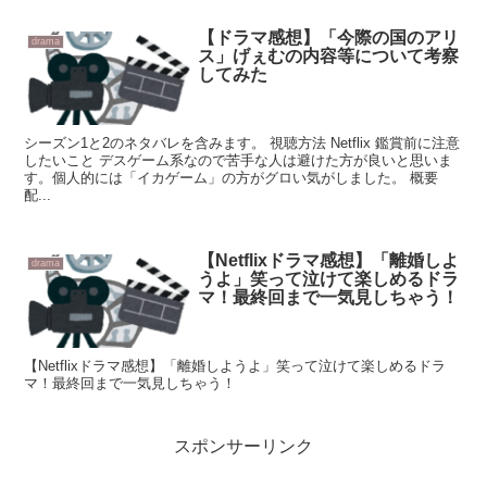
【ドラマ感想】「今際の国のアリ
drama
ス」げぇむの内容等について考察
してみた
シーズン1と2のネタバレを含みます。 視聴方法 Netflix 鑑賞前に注意
したいこと デスゲーム系なので苦手な人は避けた方が良いと思いま
す。個人的には「イカゲーム」の方がグロい気がしました。 概要
配...
【Netflixドラマ感想】「離婚しよ
drama
うよ」笑って泣けて楽しめるドラ
マ！最終回まで一気見しちゃう！
【Netflixドラマ感想】「離婚しようよ」笑って泣けて楽しめるドラ
マ！最終回まで一気見しちゃう！
スポンサーリンク