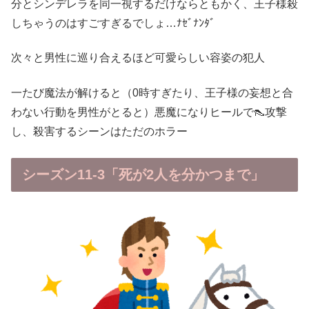
分とシンデレラを同一視するだけならともかく、王子様殺
しちゃうのはすごすぎるでしょ…ﾅｾﾞﾅﾝﾀﾞ
次々と男性に巡り合えるほど可愛らしい容姿の犯人
一たび魔法が解けると（0時すぎたり、王子様の妄想と合
わない行動を男性がとると）悪魔になりヒールで👠攻撃
し、殺害するシーンはただのホラー
シーズン11-3「死が2人を分かつまで」