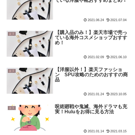
ている洋服や靴おすすめまとめ！
2021.06.24
2021.07.04
【購入品のみ！】楽天市場で売っ
楽天
ている海外コスメショップおすす
め！
2021.02.09
2021.06.10
【洋服以外！】楽天ファッショ
楽天
ン SPU攻略のためのおすすの商
品
2021.01.24
2023.10.05
呪術廻戦や鬼滅、海外ドラマも充
楽天
実！Huluをお得に見る方法
2021.01.14
2021.03.15