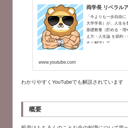
両学長 リベラル
「今よりも一歩自由に！
大学学長）が、人生を豊
基礎教養（貯める・増や
え方・人生論 を節約
すく解説して...
www.youtube.com
わかりやすくYouTubeでも解説されています
概要
投資はもちろんのことお金の知識について学