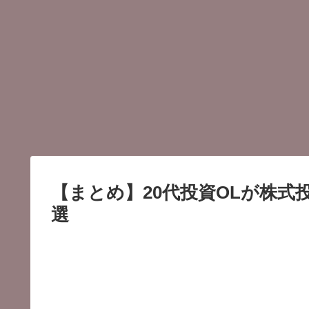
【まとめ】20代投資OLが株
選