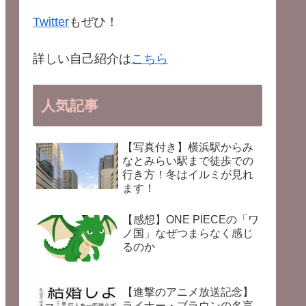
Twitter
もぜひ！
詳しい自己紹介は
こちら
人気記事
【写真付き】横浜駅からみ
なとみらい駅まで徒歩での
行き方！冬はイルミが見れ
ます！
【感想】ONE PIECEの「ワ
ノ国」なぜつまらなく感じ
るのか
【進撃のアニメ放送記念】
ライナー・ブラウンの名言