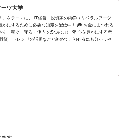
アーツ大学
」をテーマに、 IT経営・投資家の両🦁（リベラルアーツ
かにするために必要な知識を配信中！ 🎓 お金にまつわる
す・稼ぐ・守る・使う の5つの力） 💖 心を豊かにする考
・投資・トレンドの話題などと絡めて、初心者にも分かりや
べます