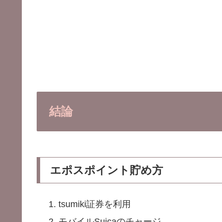
結論
エポス
ポイント
貯め方
tsumiki証券を利用
モバイルSuicaのチャージ