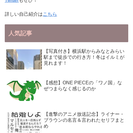
Twitter
もぜひ！
詳しい自己紹介は
こちら
人気記事
【写真付き】横浜駅からみなとみらい
駅まで徒歩での行き方！冬はイルミが
見れます！
【感想】ONE PIECEの「ワノ国」な
ぜつまらなく感じるのか
【進撃のアニメ放送記念】ライナー・
ブラウンの名言＆言われたセリフまと
め